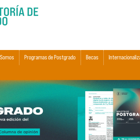
Pasar al
contenido
principal
 Somos
Programas de Postgrado
Becas
Internacionaliz