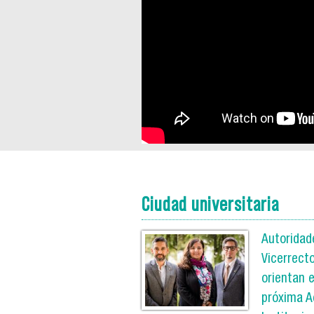
Ciudad universitaria
Autoridad
Vicerrect
orientan e
próxima A