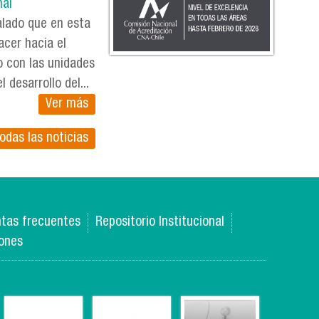
nal
alado que en esta
acer hacia el
o con las unidades
 desarrollo del...
Ver más
odas las noticias
tas frecuentes
Repositorio Institucional
iones