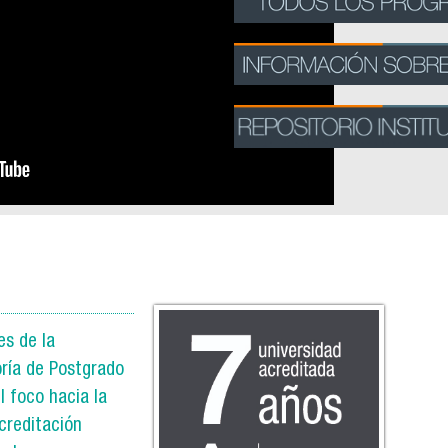
7anos_vert-g.jpg
es de la
oría de Postgrado
l foco hacia la
creditación