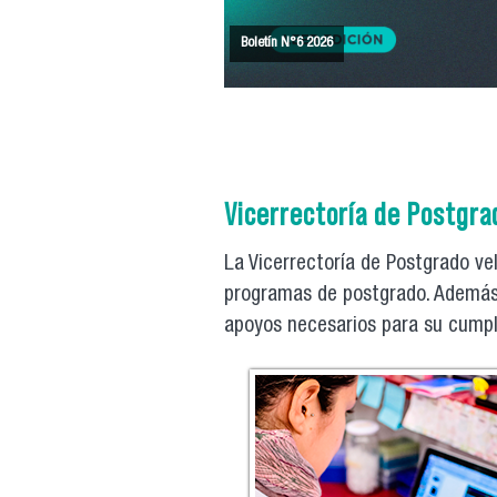
Boletín N°6 2026
Becas Arancel Segundo Semestre 2026
Vicerrectoría de Postgrad
La Vicerrectoría de Postgrado ve
programas de postgrado. Además, 
apoyos necesarios para su cumpl