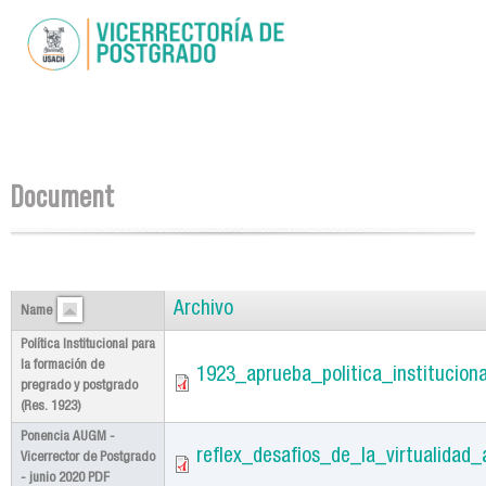
Skip to
main
content
You are here
Document
Archivo
Name
Política Institucional para
la formación de
1923_aprueba_politica_institucio
pregrado y postgrado
(Res. 1923)
Ponencia AUGM -
reflex_desafios_de_la_virtualida
Vicerrector de Postgrado
- junio 2020 PDF