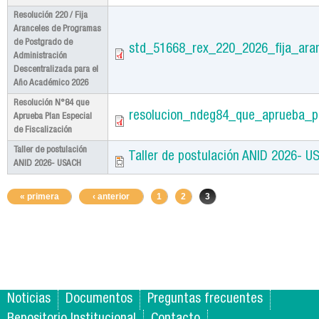
Resolución 220 / Fija
Aranceles de Programas
de Postgrado de
std_51668_rex_220_2026_fija_ara
Administración
Descentralizada para el
Año Académico 2026
Resolución N°84 que
resolucion_ndeg84_que_aprueba_pl
Aprueba Plan Especial
de Fiscalización
Taller de postulación
Taller de postulación ANID 2026- U
ANID 2026- USACH
Pages
« primera
‹ anterior
1
2
3
Noticias
Documentos
Preguntas frecuentes