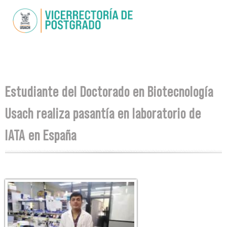
Skip to
main
content
You are here
Estudiante del Doctorado en Biotecnología
Usach realiza pasantía en laboratorio de
IATA en España