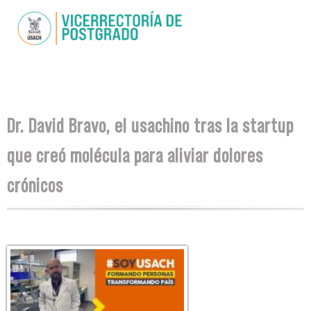
Skip to
main
content
You are here
Dr. David Bravo, el usachino tras la startup
que creó molécula para aliviar dolores
crónicos