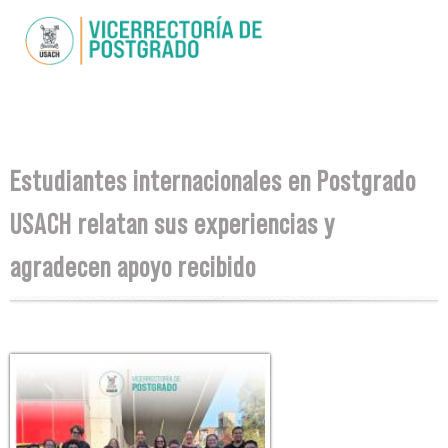
Skip to
main
content
You are here
Estudiantes internacionales en Postgrado
USACH relatan sus experiencias y
agradecen apoyo recibido