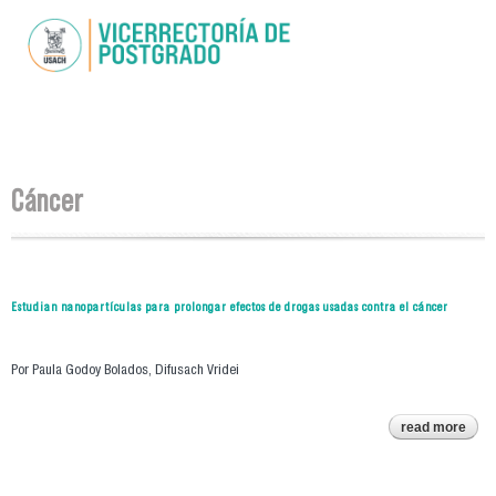
Skip to
main
content
You are here
Cáncer
Estudian nanopartículas para prolongar efectos de drogas usadas contra el cáncer
Por Paula Godoy Bolados, Difusach Vridei
read more
abou
nano
para
drog