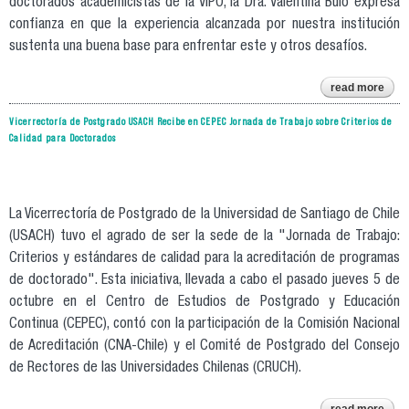
doctorados academicistas de la VIPO, la Dra. Valentina Bulo expresa
confianza en que la experiencia alcanzada por nuestra institución
sustenta una buena base para enfrentar este y otros desafíos.
read more
dir
pr
Vicerrectoría de Postgrado USACH Recibe en CEPEC Jornada de Trabajo sobre Criterios de
aca
Calidad para Doctorados
vice
p
a
La Vicerrectoría de Postgrado de la Universidad de Santiago de Chile
para
(USACH) tuvo el agrado de ser la sede de la "Jornada de Trabajo:
uni
e
Criterios y estándares de calidad para la acreditación de programas
de doctorado". Esta iniciativa, llevada a cabo el pasado jueves 5 de
octubre en el Centro de Estudios de Postgrado y Educación
Continua (CEPEC), contó con la participación de la Comisión Nacional
de Acreditación (CNA-Chile) y el Comité de Postgrado del Consejo
de Rectores de las Universidades Chilenas (CRUCH).