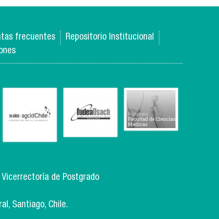
estudiante
haitiano del
magíster en
estudios
internacionales
diseña
tas frecuentes
Repositorio Institucional
aplicación para
ayudar a
iones
inmigrantes
, Vicerrectoría de Postgrado
l, Santiago, Chile.