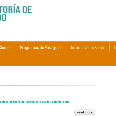
Skip to
main
content
 Somos
Programas de Postgrado
Internacionalización
I
rnacionales diseña aplicación para ayudar a inmigrantes
read more
about