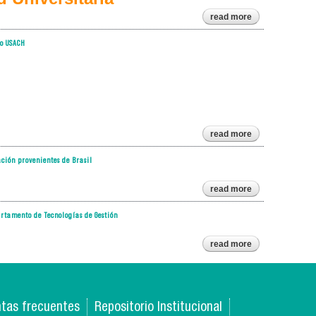
read more
about
participa
en el
do USACH
boletín de
postgrado
read more
about
convocatoria
a participar
ción provenientes de Brasil
en el boletín
de postgrado
usach
read more
about
nuestra
universidad
rtamento de Tecnologías de Gestión
gradúa a 24
magíster en
educación
read more
about se
provenientes
gradúa
de brasil
primera
estudiante de
magíster del
departamento
de
tas frecuentes
Repositorio Institucional
tecnologías