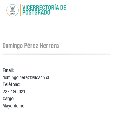
Pasar al
contenido
principal
Se encuentra usted aquí
Domingo Pérez Herrera
Email:
domingo.perez@usach.cl
Teléfono:
227 180 031
Cargo:
Mayordomo