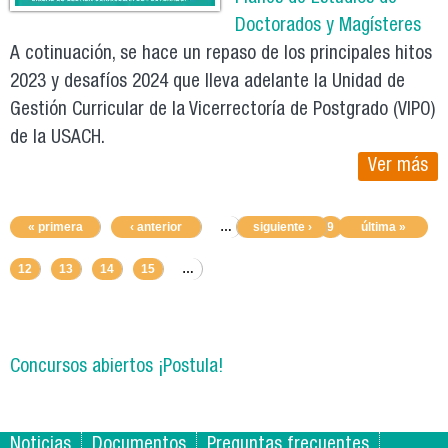
Doctorados y Magísteres
A cotinuación, se hace un repaso de los principales hitos
2023 y desafíos 2024 que lleva adelante la Unidad de
Gestión Curricular de la Vicerrectoría de Postgrado (VIPO)
de la USACH.
Ver más
« primera
‹ anterior
…
siguiente ›
7
8
9
última »
10
11
12
13
14
15
…
Concursos abiertos ¡Postula!
Noticias
Documentos
Preguntas frecuentes