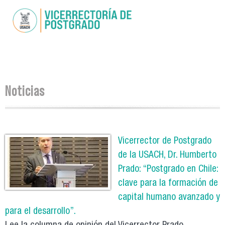
Pasar al
contenido
principal
Se encuentra usted aquí
Noticias
Páginas
Vicerrector de Postgrado
de la USACH, Dr. Humberto
Prado: “Postgrado en Chile:
clave para la formación de
capital humano avanzado y
para el desarrollo”.