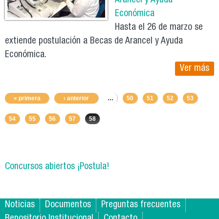
Arancel y Ayuda
Económica
Hasta el 26 de marzo se
extiende postulación a Becas de Arancel y Ayuda
Económica.
Ver más
« primera
‹ anterior
…
50
51
52
53
54
55
56
57
58
Concursos abiertos ¡Postula!
Noticias
Documentos
Preguntas frecuentes
Repositorio Institucional
Contacto