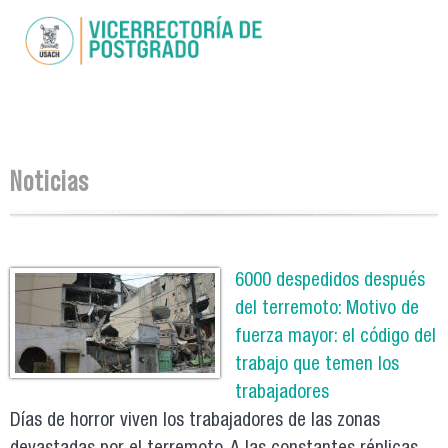
Pasar al
contenido
principal
Se encuentra usted aquí
Noticias
Páginas
6000 despedidos después
del terremoto: Motivo de
fuerza mayor: el código del
trabajo que temen los
trabajadores
Días de horror viven los trabajadores de las zonas