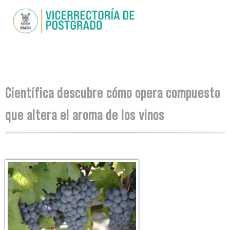
Skip to
main
content
You are here
Científica descubre cómo opera compuesto
que altera el aroma de los vinos