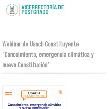
Skip to
main
content
You are here
Webinar de Usach Constituyente
"Conocimiento, emergencia climática y
nueva Constitución"