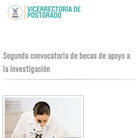
Skip to
main
content
You are here
Segunda convocatoria de becas de apoyo a
la investigación