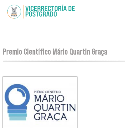
Skip to
main
content
You are here
Premio Científico Mário Quartin Graça