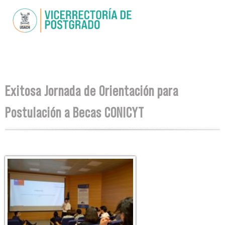
Skip to
main
content
You are here
Exitosa Jornada de Orientación para
Postulación a Becas CONICYT