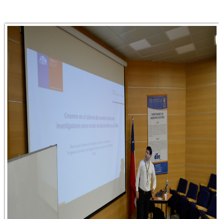
_dsc0082.jpg