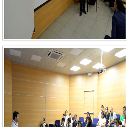
_dsc0091.jpg