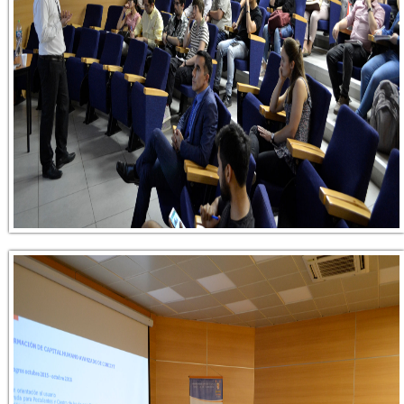
_dsc0094.jpg