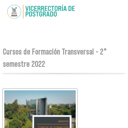
Skip to
main
content
You are here
Cursos de Formación Transversal - 2°
semestre 2022