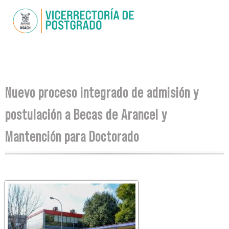
Skip to
main
content
You are here
Nuevo proceso integrado de admisión y
postulación a Becas de Arancel y
Mantención para Doctorado