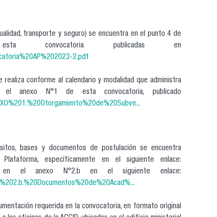
sualidad, transporte y seguro) se encuentra en el punto 4 de
 convocatoria publicadas en
nvocatoria%20AP%202023-2.pdf
e realiza conforme al calendario y modalidad que administra
 el anexo N°1 de esta convocatoria, publicado
/ANEXO%201.%20Otorgamiento%20de%20Subve...
uisitos, bases y documentos de postulación se encuentra
Plataforma, específicamente en el siguiente enlace:
 el anexo N°2.b en el siguiente enlace:
NEXO%202.b.%20Documentos%20de%20Acad%...
umentación requerida en la convocatoria, en formato original