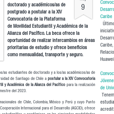
Convoca
doctorado y académicos/as de
9
Desarro
postgrado a postular a la XIV
Caribe
Convocatoria de la Plataforma
Últimos
de Movilidad Estudiantil y Académica de la
iniciat
Alianza del Pacífico. La beca ofrece la
Desarro
oportunidad de realizar intercambios en áreas
Caribe,
prioritarias de estudio y ofrece beneficios
Relacio
como mensualidad, transporte y seguro.
Huawei.
 los/as estudiantes de doctorado y a los/as académicos/as de
Convoc
rsidad de Santiago de Chile a
postular a la XIV Convocatoria
Jóvenes
il y Académica de la Alianza del Pacífico
para la realización
de Uni
mestre del 2023.
Tenemo
estudi
 nacionales de Chile, Colombia, México y Perú y cuyo Punto
 Cooperación Internacional para el Desarrollo (AGCID), ofrece
acredi