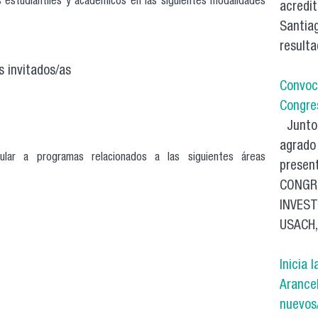
s estudiantiles y académicos en las siguientes modalidades
acredit
Santia
resulta
s invitados/as
Convoc
Congre
Junto 
agrado 
ular a programas relacionados a las siguientes áreas
present
CONGR
INVES
USACH, 
Inicia 
Arance
nuevos