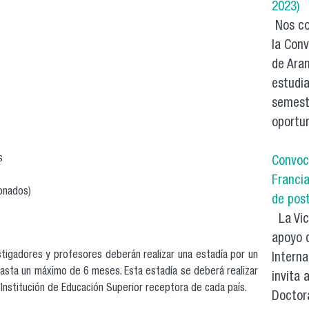
2023)
Nos co
la Con
de Ara
estudi
semest
oportun
s
Convoc
Francia
ionados)
de pos
La Vic
apoyo 
tigadores y profesores deberán realizar una estadía por un
Interna
asta un máximo de 6 meses. Esta estadía se deberá realizar
invita 
Institución de Educación Superior receptora de cada país.
Doctor