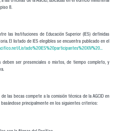
 a las oficinas de la AGCID, ubicadas en el edificio ministerial
piso 8.
ntre las Instituciones de Educación Superior (IES) definidas
ria. El listado de IES elegibles se encuentra publicado en el
pacifico.net/Listado%20IES%20participantes%20XIV%20...
 deben ser presenciales o mixtos, de tiempo completo, y
va.
o de las becas compete a la comisión técnica de la AGCID en
, basándose principalmente en los siguientes criterios: