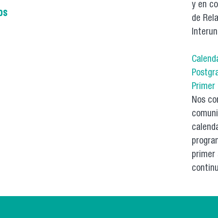
y en c
os
de Rela
Interun
Calend
Postgr
Primer
Nos co
comuni
calenda
progra
primer
continu