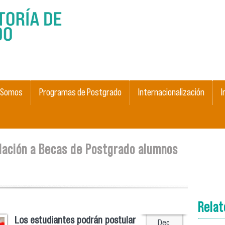
Skip to
main
content
 Somos
Programas de Postgrado
Internacionalización
I
lación a Becas de Postgrado alumnos
Rela
Los estudiantes podrán postular
Dec