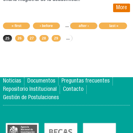
More
« first
‹ before
…
21
after ›
22
23
last »
24
25
26
27
28
29
…
Noticias
Documentos
Preguntas frecuentes
Repositorio Institucional
Contacto
Gestión de Postulaciones