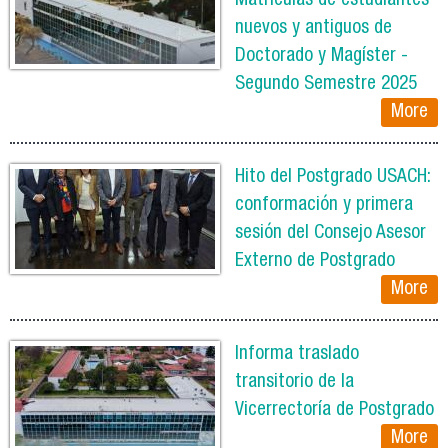
Matrículas de estudiantes
nuevos y antiguos de
Doctorado y Magíster -
Segundo Semestre 2025
More
Hito del Postgrado USACH:
conformación y primera
sesión del Consejo Asesor
Externo de Postgrado
More
Informa traslado
transitorio de la
Vicerrectoría de Postgrado
More