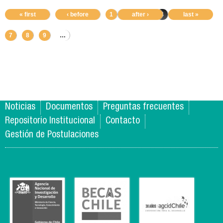
« first
‹ before
1
2
after ›
3
4
5
last »
6
7
8
9
…
Noticias
Documentos
Preguntas frecuentes
Repositorio Institucional
Contacto
Gestión de Postulaciones