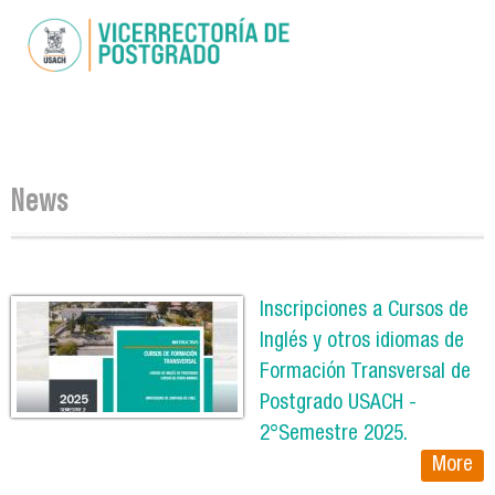
Skip to
main
content
You are here
News
Pages
Inscripciones a Cursos de
Inglés y otros idiomas de
Formación Transversal de
Postgrado USACH -
2°Semestre 2025.
More