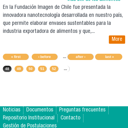
En la Fundación Imagen de Chile fue presentada la
innovadora nanotecnología desarrollada en nuestro país,
que permite elaborar envases sustentables para la
industria exportadora de alimentos y que,...
More
« first
‹ before
…
44
after ›
45
46
last »
47
48
49
50
51
52
…
Noticias
Documentos
Preguntas frecuentes
Repositorio Institucional
Contacto
Gestión de Postulaciones