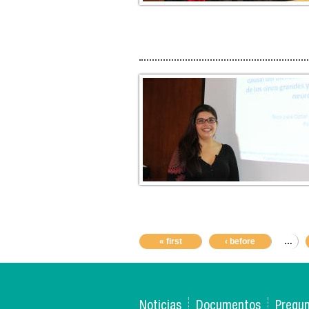
« first
‹ before
…
Noticias
Documentos
Pregun