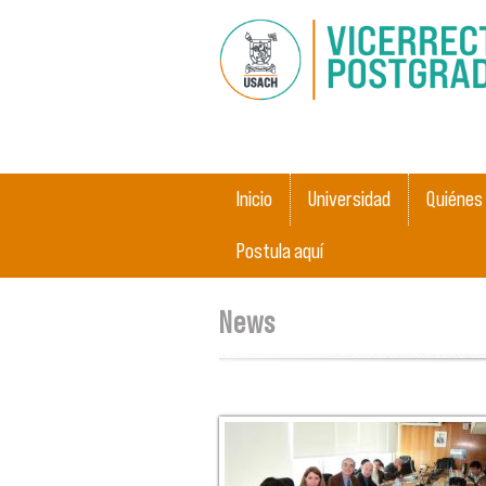
Main menu
Inicio
Universidad
Quiénes
Postula aquí
You are here
News
Pages