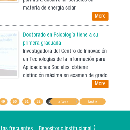
permitirá desarrollar estudios en
materia de energía solar.
More
Doctorado en Psicología tiene a su
primera graduada
Investigadora del Centro de Innovación
en Tecnologías de la Información para
Aplicaciones Sociales, obtiene
distinción máxima en examen de grado.
More
49
50
51
52
53
after ›
54
55
56
last »
57
tas frecuentes
Repositorio Institucional