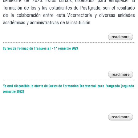
semestre de 2023. Estos cursos, diseñados para enriquecer la
formación de los y las estudiantes de Postgrado, son el resultado
de la colaboración entre esta Vicerrectoría y diversas unidades
académicas y administrativas de la institución.
read more
ins
Cursos de Formación Transversal - 1° semestre 2023
post
a
fo
tran
read more
cu
s
fo
se
Ya está disponible la oferta de Cursos de Formación Transversal para Postgrado (segundo
tran
semestre 2022)
se
read more
a
dis
la o
cu