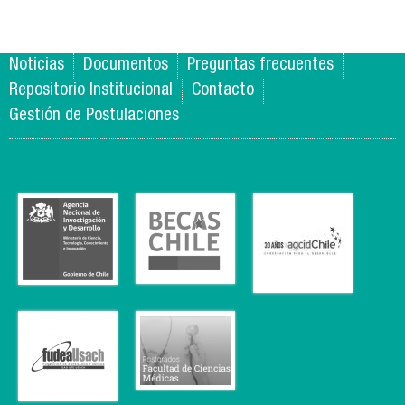
fo
tran
po
(s
Noticias
Documentos
Preguntas frecuentes
se
Repositorio Institucional
Contacto
Gestión de Postulaciones