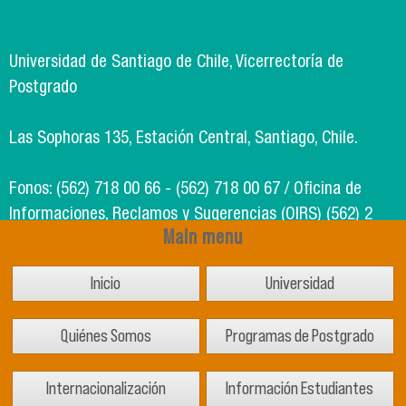
Universidad de Santiago de Chile, Vicerrectoría de
Postgrado
Las Sophoras 135, Estación Central, Santiago, Chile.
Fonos: (562) 718 00 66 - (562) 718 00 67 / Oficina de
Informaciones, Reclamos y Sugerencias (OIRS) (562) 2
Main menu
718 49 00
Inicio
Universidad
Soporte Informático Segic: (562) 718 02 25
Quiénes Somos
Programas de Postgrado
Internacionalización
Información Estudiantes