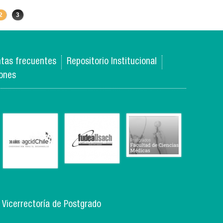
postular a becas de arancel y ayuda económica
2
3
tas frecuentes
Repositorio Institucional
iones
, Vicerrectoría de Postgrado