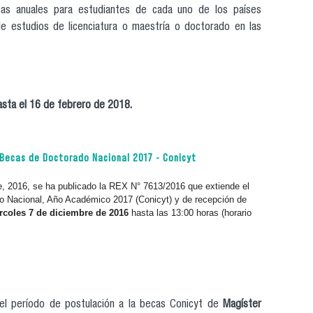
cas anuales para estudiantes de cada uno de los países
de estudios de licenciatura o maestría o doctorado en las
asta el 16 de febrero de 2018.
e programas de postgrado en hungría
 Becas de Doctorado Nacional 2017 - Conicyt
, 2016, se ha publicado la REX N° 7613/2016 que extiende el
o Nacional, Año Académico 2017 (Conicyt) y de recepción de
rcoles 7 de diciembre de 2016
hasta las 13:00 horas (horario
postulación a becas de doctorado nacional 2017 - conicyt
el período de postulación a la becas Conicyt de
Magíster