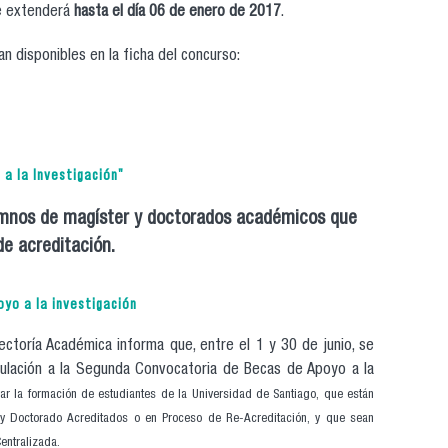
 se extenderá
hasta el día 06 de enero de 2017
.
n disponibles en la ficha del concurso:
er nacional
a la Investigación"
umnos de magíster y doctorados académicos que
e acreditación.
cas de apoyo a la investigación"
yo a la investigación
ectoría Académica informa que, entre el 1 y 30 de junio, se
tulación a la Segunda Convocatoria de Becas de Apoyo a la
yar la formación de estudiantes de la Universidad de Santiago, que están
 Doctorado Acreditados o en Proceso de Re-Acreditación, y que sean
entralizada.