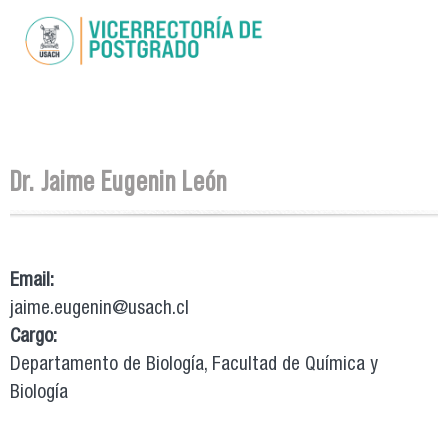
Pasar al
contenido
principal
Se encuentra usted aquí
Dr. Jaime Eugenin León
Email:
jaime.eugenin@usach.cl
Cargo:
Departamento de Biología, Facultad de Química y
Biología