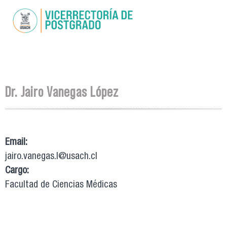
Pasar al
contenido
principal
Se encuentra usted aquí
Dr. Jairo Vanegas López
Email:
jairo.vanegas.l@usach.cl
Cargo:
Facultad de Ciencias Médicas