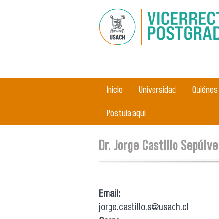
Menú principal
Inicio
Universidad
Quiénes
Postula aquí
Se encuentra usted aquí
Dr. Jorge Castillo Sepúlv
Email:
jorge.castillo.s@usach.cl