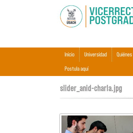
Menú principal
Inicio
Universidad
Quiénes
Postula aquí
Se encuentra usted aquí
slider_anid-charla.jpg