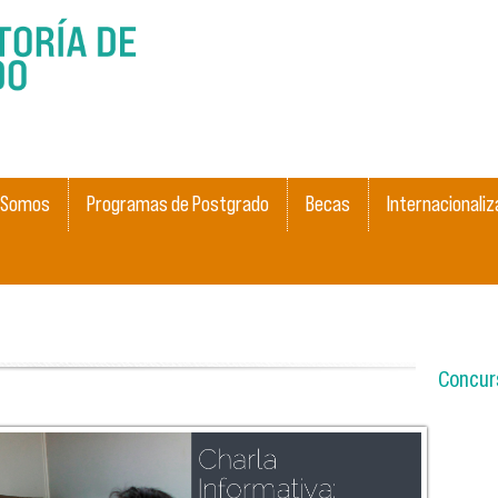
Pasar al
contenido
principal
 Somos
Programas de Postgrado
Becas
Internacionaliz
Concurs