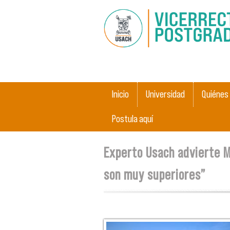
Menú principal
Inicio
Universidad
Quiénes
Postula aquí
Se encuentra usted aquí
Experto Usach advierte M
son muy superiores”