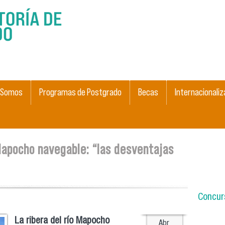
Pasar al
contenido
principal
 Somos
Programas de Postgrado
Becas
Internacionaliz
apocho navegable: “las desventajas
Concurs
La ribera del río Mapocho
Abr