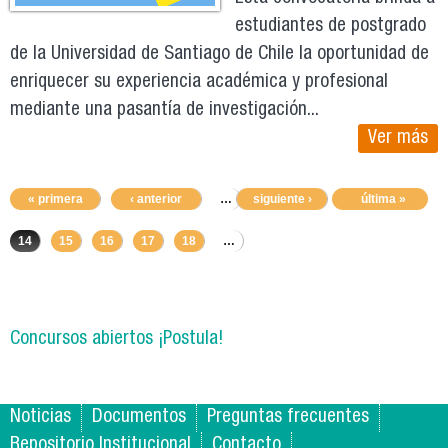
estudiantes de postgrado
de la Universidad de Santiago de Chile la oportunidad de
enriquecer su experiencia académica y profesional
mediante una pasantía de investigación...
Ver más
« primera
‹ anterior
…
siguiente ›
10
11
12
última »
13
14
15
16
17
18
…
Concursos abiertos ¡Postula!
Noticias
Documentos
Preguntas frecuentes
Repositorio Institucional
Contacto