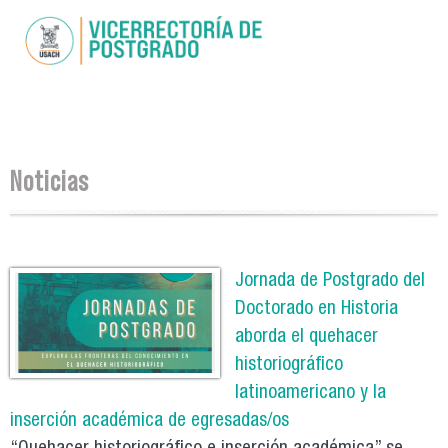
Pasar al
contenido
principal
Se encuentra usted aquí
Noticias
Páginas
Jornada de Postgrado del
Doctorado en Historia
aborda el quehacer
historiográfico
latinoamericano y la
inserción académica de egresadas/os