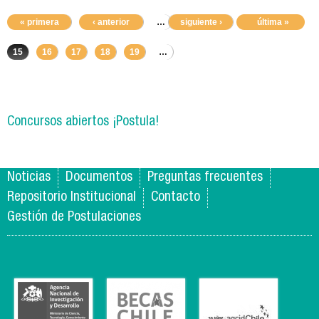
« primera
‹ anterior
…
siguiente ›
11
12
13
última »
14
15
16
17
18
19
…
Concursos abiertos ¡Postula!
Noticias
Documentos
Preguntas frecuentes
Repositorio Institucional
Contacto
Gestión de Postulaciones