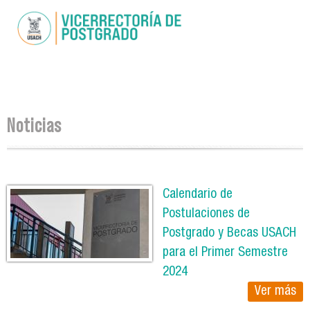
Pasar al
contenido
principal
Se encuentra usted aquí
Noticias
Páginas
Calendario de
Postulaciones de
Postgrado y Becas USACH
para el Primer Semestre
2024
Ver más