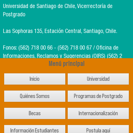
Universidad de Santiago de Chile, Vicerrectoría de
Postgrado
Las Sophoras 135, Estación Central, Santiago, Chile.
Fonos: (562) 718 00 66 - (562) 718 00 67 / Oficina de
Informaciones, Reclamos y Sugerencias (OIRS) (562) 2
Menú principal
718 49 00
Inicio
Universidad
Soporte Informático Segic: (562) 718 02 25
Quiénes Somos
Programas de Postgrado
Becas
Internacionalización
Información Estudiantes
Postula aquí