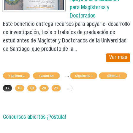
para Magísteres y
Doctorados
Este beneficio entrega recursos para apoyar el desarrollo
de investigación, tesis o trabajos de graduación de
estudiantes de Magíster y Doctorados de la Universidad
de Santiago, que producto de la...
Ver más
« primera
‹ anterior
…
siguiente ›
13
14
15
última »
16
17
18
19
20
21
…
Concursos abiertos ¡Postula!