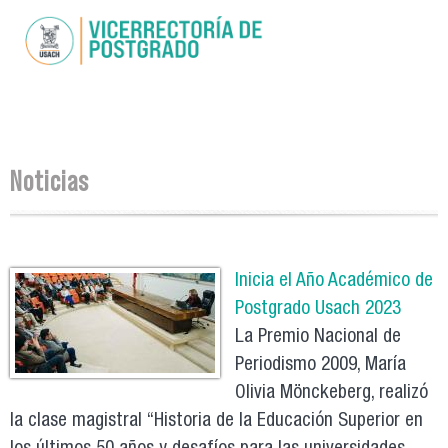
Pasar al
contenido
principal
Se encuentra usted aquí
Noticias
Páginas
Inicia el Año Académico de
Postgrado Usach 2023
La Premio Nacional de
Periodismo 2009, María
Olivia Mönckeberg, realizó
la clase magistral “Historia de la Educación Superior en