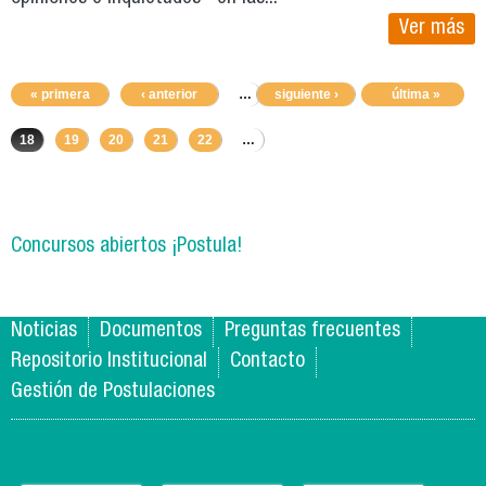
Ver más
« primera
‹ anterior
…
siguiente ›
14
15
16
última »
17
18
19
20
21
22
…
Concursos abiertos ¡Postula!
Noticias
Documentos
Preguntas frecuentes
Repositorio Institucional
Contacto
Gestión de Postulaciones