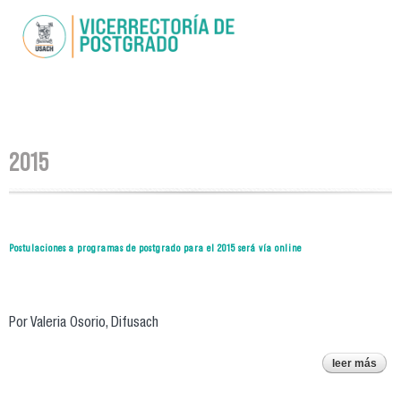
Pasar al
contenido
principal
Se encuentra usted aquí
2015
Postulaciones a programas de postgrado para el 2015 será vía online
Por Valeria Osorio, Difusach
leer más
post
a p