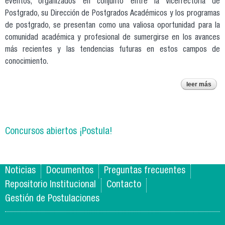
eventos, organizados en conjunto entre la Vicerrectoría de
Postgrado, su Dirección de Postgrados Académicos y los programas
de postgrado, se presentan como una valiosa oportunidad para la
comunidad académica y profesional de sumergirse en los avances
más recientes y las tendencias futuras en estos campos de
conocimiento.
leer más
un
de
an
jo
po
Concursos abiertos ¡Postula!
un
ex
ac
inve
Noticias
Documentos
Preguntas frecuentes
d
Repositorio Institucional
Contacto
Gestión de Postulaciones