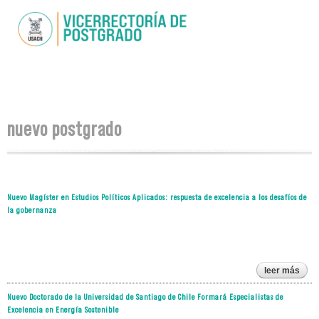
Pasar al
contenido
principal
Se encuentra usted aquí
nuevo postgrado
Nuevo Magíster en Estudios Políticos Aplicados: respuesta de excelencia a los desafíos de
la gobernanza
leer más
m
Nuevo Doctorado de la Universidad de Santiago de Chile Formará Especialistas de
en e
Excelencia en Energía Sostenible
p