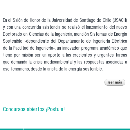
apl
re
exc
En el Salón de Honor de la Universidad de Santiago de Chile (USACH)
desa
y con una concurrida asistencia se realizó el lanzamiento del nuevo
gobe
Doctorado en Ciencias de la Ingeniería, mención Sistemas de Energía
Sostenible -dependiente del Departamento de Ingeniería Eléctrica
de la Facultad de Ingeniería-, un innovador programa académico que
tiene por misión ser un aporte a las crecientes y urgentes tareas
que demanda la crisis medioambiental y las respuestas asociadas a
ese fenómeno, desde la arista de la energía sostenible.
leer más
sob
doct
un
de
Concursos abiertos ¡Postula!
espe
ex
e
s