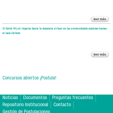
p
fi
p
leer más
pres
pro
econ
El Covid-19 y el impulso hacia la docencia virtual en las universidades sudamericanas:
pol
pos
pan
el caso chileno
de l
sa
imp
en f
virt
leer más
sob
p
19 
pa
doce
un
suda
Concursos abiertos ¡Postula!
el 
Noticias
Documentos
Preguntas frecuentes
Repositorio Institucional
Contacto
Gestión de Postulaciones