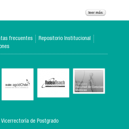
el 15 de julio
leer más
sobre
postulaciones
a programas
de postgrado
para el 2015
será vía
online
tas frecuentes
Repositorio Institucional
iones
, Vicerrectoría de Postgrado