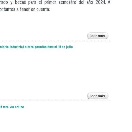
rado y becas para el primer semestre del año 2024. A
portantes a tener en cuenta:
leer más
sobre
calendario de
postulaciones
iería Industrial cierra postulaciones el 15 de julio
de postgrado
y becas
usach para el
primer
semestre
2024
leer más
sobre
magíster en
ciencias de la
5 será vía online
ingeniería
mención
ingeniería
industrial
cierra
postulaciones