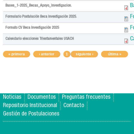
B
Bases_1-2025_Becas_Apoyo_Investigacion.
F
Formulario Postulación Beca Investigación 2025.
F
Formato CV Beca Investigación 2025
C
Calendario elecciones Triestamentales USACH
Pages
« primera
‹ anterior
1
siguiente ›
2
3
última »
Noticias
Documentos
Preguntas frecuentes
Repositorio Institucional
Contacto
Gestión de Postulaciones