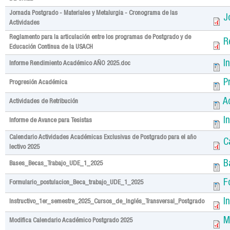
Jornada Postgrado - Materiales y Metalurgia - Cronograma de las
J
Actividades
Reglamento para la articulación entre los programas de Postgrado y de
R
Educación Continua de la USACH
I
Informe Rendimiento Académico AÑO 2025.doc
P
Progresión Académica
A
Actividades de Retribución
I
Informe de Avance para Tesistas
Calendario Actividades Académicas Exclusivas de Postgrado para el año
C
lectivo 2025
B
Bases_Becas_Trabajo_UDE_1_2025
F
Formulario_postulacion_Beca_trabajo_UDE_1_2025
I
Instructivo_1er_semestre_2025_Cursos_de_Inglés_Transversal_Postgrado
M
Modifica Calendario Académico Postgrado 2025