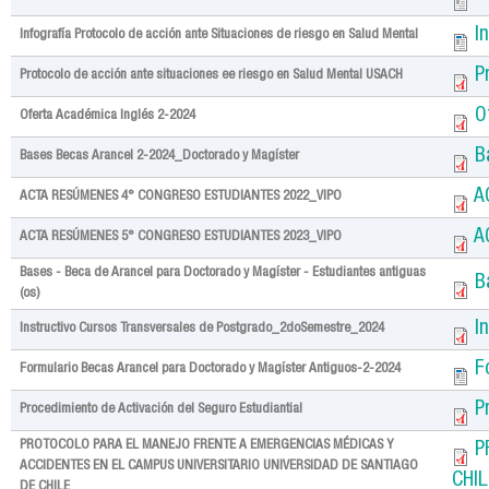
I
Infografía Protocolo de acción ante Situaciones de riesgo en Salud Mental
P
Protocolo de acción ante situaciones ee riesgo en Salud Mental USACH
O
Oferta Académica Inglés 2-2024
B
Bases Becas Arancel 2-2024_Doctorado y Magíster
A
ACTA RESÚMENES 4° CONGRESO ESTUDIANTES 2022_VIPO
A
ACTA RESÚMENES 5° CONGRESO ESTUDIANTES 2023_VIPO
Bases - Beca de Arancel para Doctorado y Magíster - Estudiantes antiguas
B
(os)
I
Instructivo Cursos Transversales de Postgrado_2doSemestre_2024
F
Formulario Becas Arancel para Doctorado y Magíster Antiguos-2-2024
P
Procedimiento de Activación del Seguro Estudiantial
PROTOCOLO PARA EL MANEJO FRENTE A EMERGENCIAS MÉDICAS Y
P
ACCIDENTES EN EL CAMPUS UNIVERSITARIO UNIVERSIDAD DE SANTIAGO
CHIL
DE CHILE