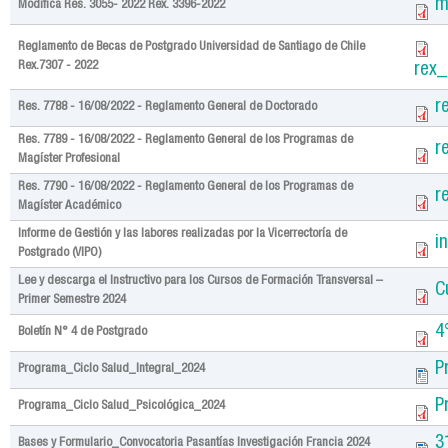
m
Modifica Res. 3055- 2022 Rex. 3396-2022
Reglamento de Becas de Postgrado Universidad de Santiago de Chile
Rex.7307 - 2022
rex
r
Res. 7788 - 16/08/2022 - Reglamento General de Doctorado
Res. 7789 - 16/08/2022 - Reglamento General de los Programas de
r
Magíster Profesional
Res. 7790 - 16/08/2022 - Reglamento General de los Programas de
r
Magíster Académico
Informe de Gestión y las labores realizadas por la Vicerrectoría de
i
Postgrado (VIPO)
Lee y descarga el Instructivo para los Cursos de Formación Transversal –
C
Primer Semestre 2024
4
Boletín N° 4 de Postgrado
P
Programa_Ciclo Salud_Integral_2024
P
Programa_Ciclo Salud_Psicológica_2024
3
Bases y Formulario_Convocatoria Pasantías Investigación Francia 2024