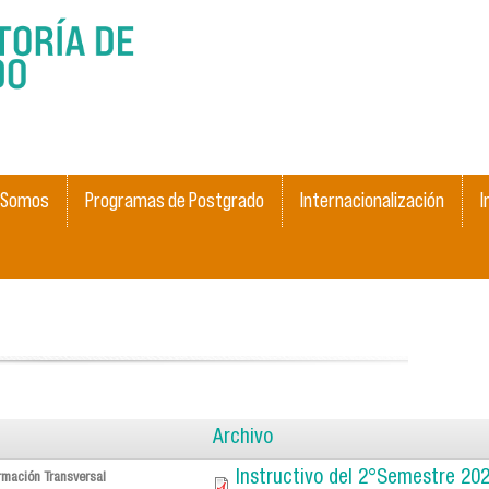
Skip to
main
content
 Somos
Programas de Postgrado
Internacionalización
I
Archivo
Instructivo del 2°Semestre 20
rmación Transversal