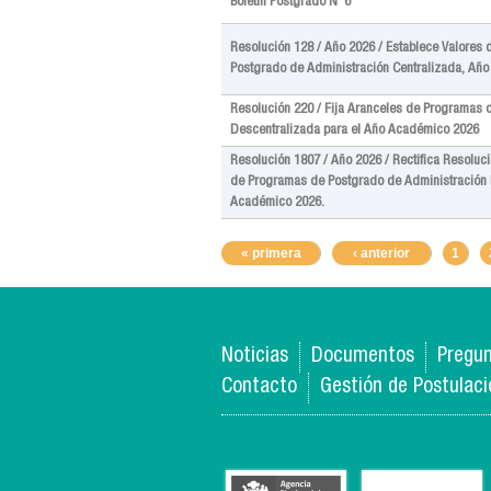
Boletín Postgrado N°6
Resolución 128 / Año 2026 / Establece Valores
Postgrado de Administración Centralizada, Añ
Resolución 220 / Fija Aranceles de Programas 
Descentralizada para el Año Académico 2026
Resolución 1807 / Año 2026 / Rectifica Resoluc
de Programas de Postgrado de Administración 
Académico 2026.
Pages
« primera
‹ anterior
1
Noticias
Documentos
Pregun
Contacto
Gestión de Postulac