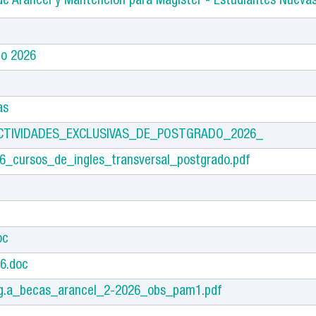
de Arancel y Mantención para Magíster - Estudiantes Nuevas
co 2026
as
CTIVIDADES_EXCLUSIVAS_DE_POSTGRADO_2026_
6_cursos_de_ingles_transversal_postgrado.pdf
oc
6.doc
g.a_becas_arancel_2-2026_obs_pam1.pdf