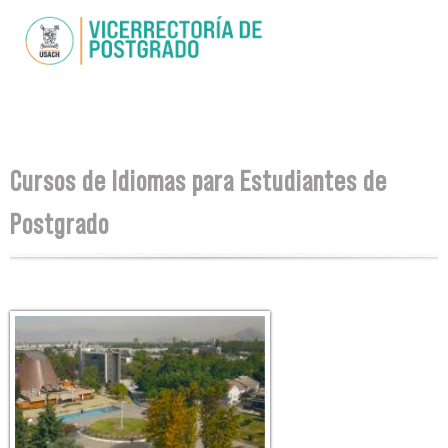
Skip to
main
content
You are here
Cursos de Idiomas para Estudiantes de
Postgrado