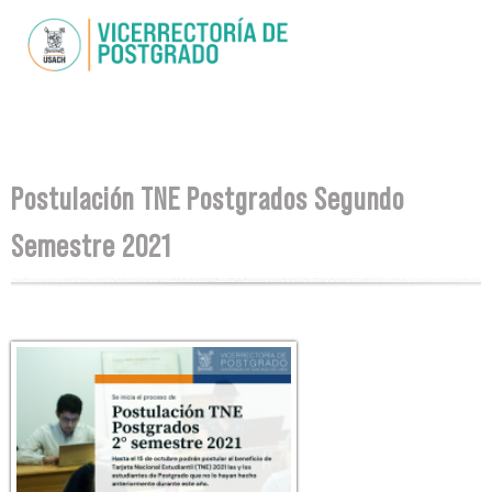
Skip to
main
content
You are here
Postulación TNE Postgrados Segundo
Semestre 2021