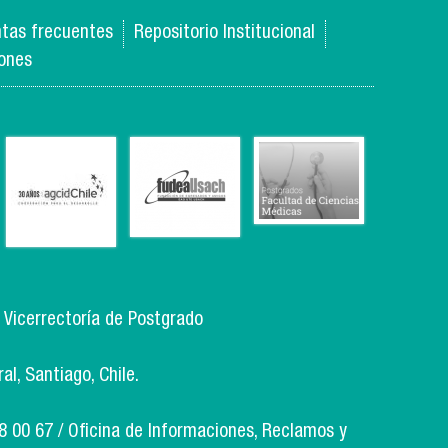
para las y
los
tas frecuentes
Repositorio Institucional
estudiantes
de
iones
postgrado
, Vicerrectoría de Postgrado
l, Santiago, Chile.
18 00 67 / Oficina de Informaciones, Reclamos y