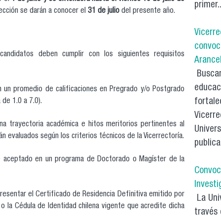
primer..
elección se darán a conocer el
31 de julio
del presente año.
Vicerre
convoc
candidatos deben cumplir con los siguientes requisitos
Arance
Buscan
educaci
 un promedio de calificaciones en Pregrado y/o Postgrado
fortale
 de 1.0 a 7.0).
Vicerre
a trayectoria académica e hitos meritorios pertinentes al
Univers
n evaluados según los criterios técnicos de la Vicerrectoría.
publica
 aceptado en un programa de Doctorado o Magíster de la
Convoc
Investi
resentar el Certificado de Residencia Definitiva emitido por
La Univ
 o la Cédula de Identidad chilena vigente que acredite dicha
través 