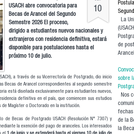
Postul
USACH abre convocatoria para
10
Segund
Becas de Arancel del Segundo
La Uni
Semestre 2026 El proceso,
(USACH)
dirigido a estudiantes nuevos nacionales y
Postgra
extranjeros con residencia definitiva, estará
de post
disponible para postulaciones hasta el
Arancel
próximo 10 de julio.
Convoc
SACH), a través de su Vicerrectoría de Postgrado, dio inicio
sobre 
 las Becas de Arancel correspondientes al segundo semestre
Postgr
oria está diseñada exclusivamente para estudiantes nuevos,
Nos co
sidencia definitiva en el país, que comiencen sus estudios
comuni
de Magíster o Doctorado en la institución.
fechas
ento de Becas de Postgrado USACH (Resolución N° 7307) y
de la B
ediante la exención del pago de aranceles. Los interesados
la Beca
ó el
1 de junio y se extenderá hasta el viernes 10 de julio de