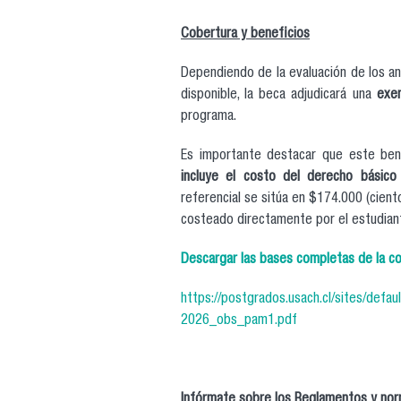
Cobertura y beneficios
Dependiendo de la evaluación de los a
disponible, la beca adjudicará una
exen
programa.
Es importante destacar que este bene
incluye el costo del derecho básico 
referencial se sitúa en $174.000 (cient
costeado directamente por el estudian
Descargar las bases completas de la co
https://postgrados.usach.cl/sites/def
2026_obs_pam1.pdf
Infórmate sobre los Reglamentos y norm