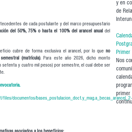
y en c
de Rela
Interun
ntecedentes de cada postulante y del marco presupuestario
ción del 50%, 75% o hasta el 100% del arancel anual
del
Calend
Postgr
ficio cubre de forma exclusiva el arancel, por lo que
no
Primer
semestral (matrícula)
. Para este año 2026, dicho monto
Nos co
o setenta y cuatro mil pesos) por semestre, el cual debe ser
comuni
te.
calenda
progra
nvocatoria.
primer
ault/files/documentos/bases_postulacion_doct.y_mag.a_becas_arancel_2
continu
ativas asociados a los beneficios: