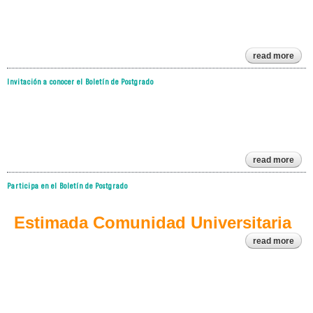
pos
read more
abou
po
Invitación a conocer el Boletín de Postgrado
pot
part
d
co
p
read more
invi
a co
Participa en el Boletín de Postgrado
el 
post
Estimada Comunidad Universitaria
read more
par
bole
post