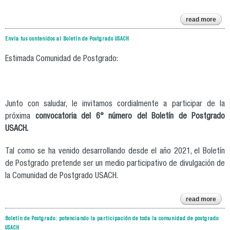
read more
abou
di
Envía tus contenidos al Boletín de Postgrado USACH
pre
el bo
de p
Estimada Comunidad de Postgrado:
Junto con saludar, le invitamos cordialmente a participar de la
próxima
convocatoria del 6° número del Boletín de Postgrado
USACH.
Tal como se ha venido desarrollando desde el año 2021, el Boletín
de Postgrado pretende ser un medio participativo de divulgación de
la Comunidad de Postgrado USACH.
read more
en
cont
Boletín de Postgrado: potenciando la participación de toda la comunidad de postgrado
al
USACH