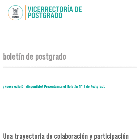
Skip to
main
content
You are here
boletín de postgrado
¡Nueva edición disponible! Presentamos el Boletín N° 6 de Postgrado
Una trayectoria de colaboración y participación