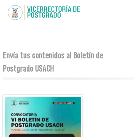
Skip to
main
content
You are here
Envía tus contenidos al Boletín de
Postgrado USACH