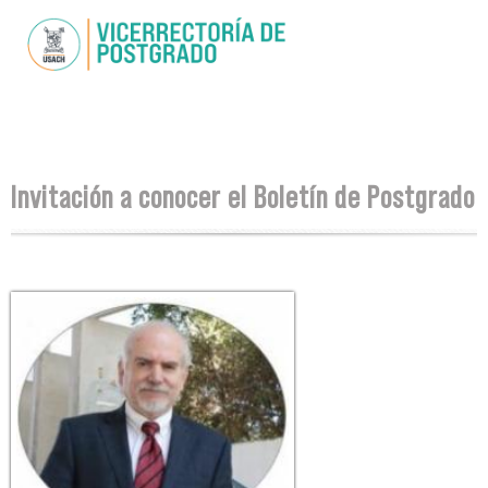
Skip to
main
content
You are here
Invitación a conocer el Boletín de Postgrado